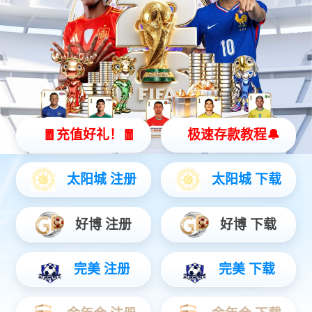
《价值决胜——中国茶叶
《乡村振兴新赛道——区
《品牌言说——基于中国
《价值升维——中国农产
《象征与隐喻——90个中
《中国农业品牌论》
价值再造——中国农业品牌
价值决胜——中国茶叶品
品牌的诞生