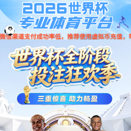
welcome-球速体育
球速体育
关于永续
永续动态
当前位置 :
球速体育
>>
永续书院
永续书院
永续书院
《原型 ? 文脉 ? 现代